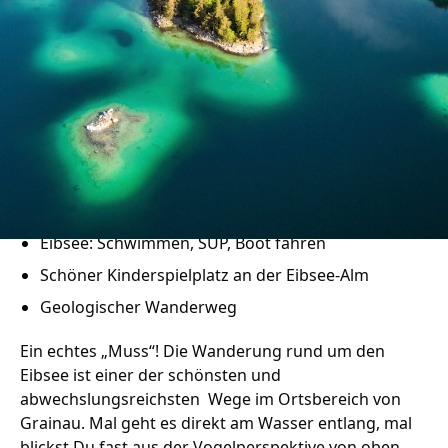
Podcast
mit beeindruckenden Ausblicken
Einkehrmöglichkeiten:
Newsletter
Eibsee-Hotel (nur für Hotelgäste!), kein Ruhetag,
Zeit fürs Oberland
Am Eibsee, Tel. +49(0)8821/98810
Eibsee-Pavillon, Am Eibsee, Tel. +49(0)8821/8913
Eibsee-Alm, Am Eibsee, Tel. +49(0)8821/82411
Besonderheiten:
Eibsee: Schwimmen, SUP, Boot fahren
Schöner Kinderspielplatz an der Eibsee-Alm
Geologischer Wanderweg
Ein echtes „Muss“! Die Wanderung rund um den
Eibsee ist einer der schönsten und
abwechslungsreichsten Wege im Ortsbereich von
Grainau. Mal geht es direkt am Wasser entlang, mal
blickst Du fast aus der Vogelperspektive von oben