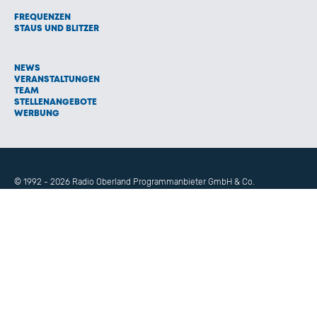
FREQUENZEN
STAUS UND BLITZER
NEWS
VERANSTALTUNGEN
TEAM
STELLENANGEBOTE
WERBUNG
© 1992 - 2026 Radio Oberland Programmanbieter GmbH & Co.
Vermarktungs KG
AGB
NETIQUETTE
IMPRESSUM
HAFTUNGSAUSSCHLUSS
DATENSCHUTZ
COOKIE EINSTELLUNGEN
NEWSLETTER