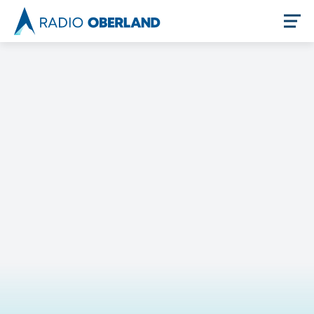
Jetzt live hören
Newsreader
Stellenangebote