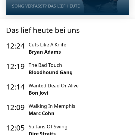
SONG VERPASST? DAS LIEF HEUTE
Unternehmen
Das geheime Geräusch
Wandern
Team
Das lief heute bei uns
Fotobox
Programm
12:24
Cuts Like A Knife
Amphibienschutz
Bryan Adams
Service
Nachgehört
12:19
The Bad Touch
Bloodhound Gang
Podcast
12:14
Wanted Dead Or Alive
Newsletter
Bon Jovi
Zeit fürs Oberland
12:09
Walking In Memphis
Marc Cohn
12:05
Sultans Of Swing
Dire Straits