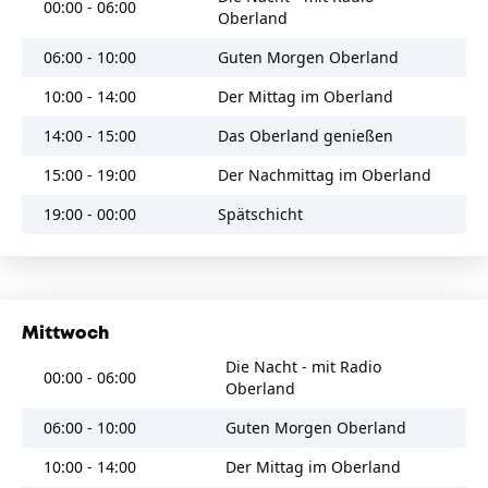
00:00 - 06:00
Bangles
Oberland
10:17
06:00 - 10:00
Guten Morgen Oberland
Rockstar
Nickelback
10:00 - 14:00
Der Mittag im Oberland
10:13
Don't Answer Me
14:00 - 15:00
Das Oberland genießen
Alan Parsons Project
15:00 - 19:00
Der Nachmittag im Oberland
10:07
Billie Jean
19:00 - 00:00
Spätschicht
Michael Jackson
10:03
Sharp Dressed Man (2003 Remaster)
ZZ Top
Mittwoch
09:56
The Riddle
Die Nacht - mit Radio
00:00 - 06:00
Nik Kershaw
Oberland
09:49
06:00 - 10:00
Guten Morgen Oberland
Livin' On A Prayer
Bon Jovi
10:00 - 14:00
Der Mittag im Oberland