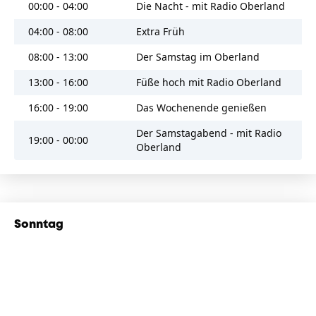
08:38
Narcotic
00:00 - 04:00
Die Nacht - mit Radio Oberland
Liquido
04:00 - 08:00
Extra Früh
08:34
Missing You
08:00 - 13:00
Der Samstag im Oberland
John Waite
13:00 - 16:00
Füße hoch mit Radio Oberland
08:27
Private Eyes
16:00 - 19:00
Das Wochenende genießen
Hall & Oates
Der Samstagabend - mit Radio
19:00 - 00:00
08:21
Just Like A Pill
Oberland
Pink
08:16
If I Was
Midge Ure
Sonntag
08:10
Spending My Time
00:00 - 04:00
Die Nacht - mit Radio Oberland
Roxette
04:00 - 08:00
Extra Früh
08:05
One More Night
08:00 - 10:00
Der Sonntag im Oberland
Phil Collins