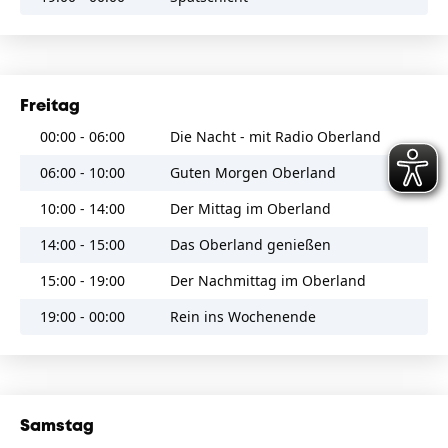
Hoobastank
09:12
Unbelievable [Explicit]
EMF
09:07
Freitag
Shiny Happy People
R.E.M.
00:00 - 06:00
Die Nacht - mit Radio Oberland
06:00 - 10:00
Guten Morgen Oberland
09:03
Ghostbusters
Ray Parker Jr.
10:00 - 14:00
Der Mittag im Oberland
08:54
14:00 - 15:00
Das Oberland genießen
The Way You Make Me Feel
Michael Jackson
15:00 - 19:00
Der Nachmittag im Oberland
08:48
Whatever It Takes
19:00 - 00:00
Rein ins Wochenende
Imagine Dragons
08:43
The Sun Always Shines On TV
a-ha
Samstag