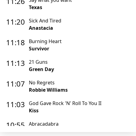
11:26
Say what you want
Texas
11:20
Sick And Tired
Anastacia
11:18
Burning Heart
Survivor
11:13
21 Guns
Green Day
11:07
No Regrets
Robbie Williams
11:03
God Gave Rock 'N' Roll To You II
Kiss
10:55
Abracadabra
Steve Miller Band