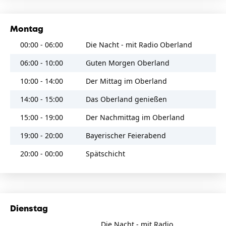
10:48
Always
Bon Jovi
Montag
00:00 - 06:00
Die Nacht - mit Radio Oberland
10:45
Natural
Imagine Dragons
06:00 - 10:00
Guten Morgen Oberland
10:41
10:00 - 14:00
Der Mittag im Oberland
She Drives Me Crazy
Fine Young Cannibals
14:00 - 15:00
Das Oberland genießen
10:37
Just The Way It Is, Baby
15:00 - 19:00
Der Nachmittag im Oberland
Rembrandts
19:00 - 20:00
Bayerischer Feierabend
10:33
Up Where We Belong
20:00 - 00:00
Spätschicht
Joe Cocker / Jennifer Warnes
10:26
Join Me
Him
Dienstag
10:21
Manic Monday
Die Nacht - mit Radio