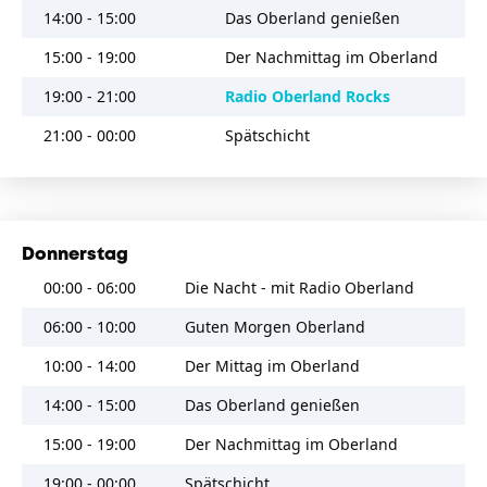
09:45
Just Give Me A Reason
14:00 - 15:00
Das Oberland genießen
Pink Feat. Nate Ruess
15:00 - 19:00
Der Nachmittag im Oberland
09:41
Talking In Your Sleep
19:00 - 21:00
Radio Oberland Rocks
The Romantics
21:00 - 00:00
Spätschicht
09:37
All The Small Things
BLINK-182
09:33
I'm Gonna Be (500 Miles)
Donnerstag
The Proclaimers
00:00 - 06:00
Die Nacht - mit Radio Oberland
09:26
Eternal Flame
06:00 - 10:00
Guten Morgen Oberland
Bangles
10:00 - 14:00
Der Mittag im Oberland
09:20
Don't Dream It's Over
14:00 - 15:00
Das Oberland genießen
Crowded House
15:00 - 19:00
Der Nachmittag im Oberland
09:15
The Reason
19:00 - 00:00
Spätschicht