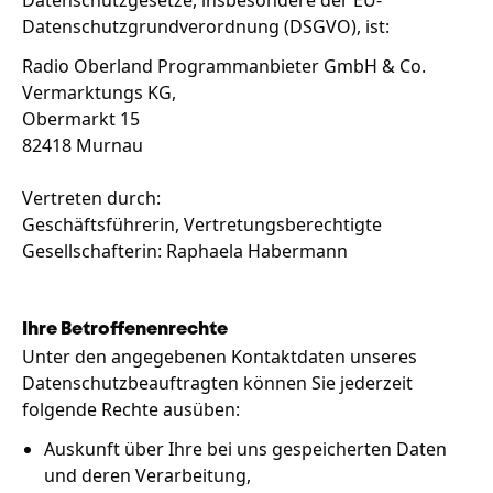
Datenschutzgesetze, insbesondere der EU-
Datenschutzgrundverordnung (DSGVO), ist:
Unternehmen
Das geheime Geräusch
Radio Oberland Programmanbieter GmbH & Co.
Vermarktungs KG,
Wandern
Team
Obermarkt 15
Fotobox
82418 Murnau
Programm
Amphibienschutz
Service
Vertreten durch:
Geschäftsführerin, Vertretungsberechtigte
Nachgehört
Gesellschafterin: Raphaela Habermann
Podcast
Newsletter
Ihre Betroffenenrechte
Unter den angegebenen Kontaktdaten unseres
Zeit fürs Oberland
Datenschutzbeauftragten können Sie jederzeit
folgende Rechte ausüben:
Auskunft über Ihre bei uns gespeicherten Daten
und deren Verarbeitung,