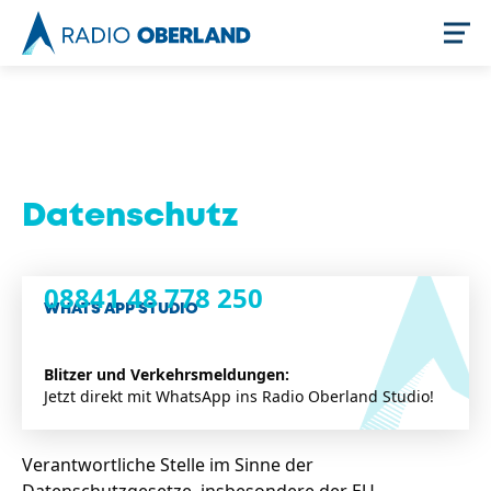
Jetzt live hören
Datenschutz
08841 48 778 250
WHATS APP STUDIO
Blitzer und Verkehrsmeldungen:
Newsreader
Jetzt direkt mit WhatsApp ins Radio Oberland Studio!
Verantwortliche Stelle im Sinne der
Stellenangebote