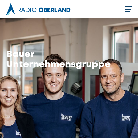
Jetzt live hören
Bauer
Unternehmensgruppe
Newsreader
Stellenangebote