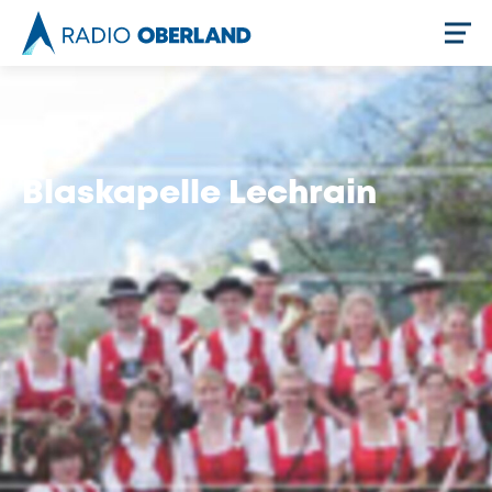
Jetzt live hören
Blaskapelle Lechrain
Newsreader
Stellenangebote