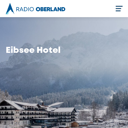
Jetzt live hören
Eibsee Hotel
Newsreader
Stellenangebote