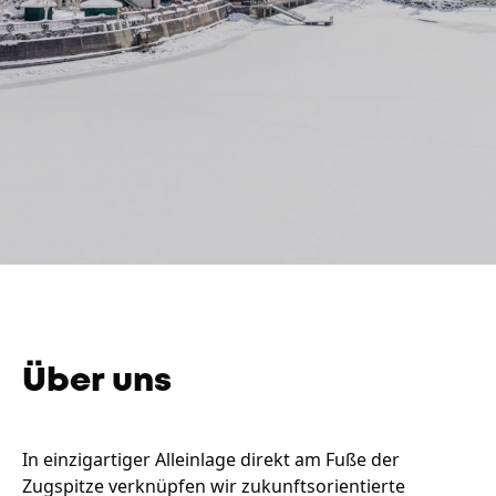
Unternehmen
Das geheime Geräusch
Wandern
Team
Fotobox
Programm
Handwerker
Amphibienschutz
Service
Nachgehört
Über uns
Podcast
Newsletter
In einzigartiger Alleinlage direkt am Fuße der
Zugspitze verknüpfen wir zukunftsorientierte