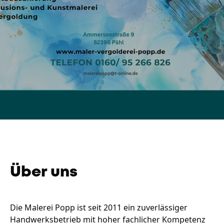
Unternehmen
Das geheime Geräusch
Wandern
Team
Fotobox
Programm
Handwerker
Amphibienschutz
Service
Nachgehört
Über uns
Podcast
Newsletter
Die Malerei Popp ist seit 2011 ein zuverlässiger
Handwerksbetrieb mit hoher fachlicher Kompetenz