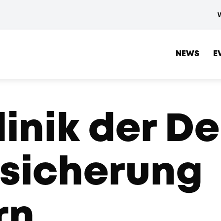
NEWS
E
linik der D
sicherung
rn