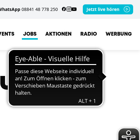
WhatsApp
08841 48 778 250
Jetzt live hören
VENTS
JOBS
AKTIONEN
RADIO
WERBUNG
eutschen