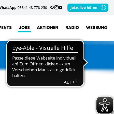
WhatsApp
08841 48 778 250
Jetzt live hören
VENTS
JOBS
AKTIONEN
RADIO
WERBUNG