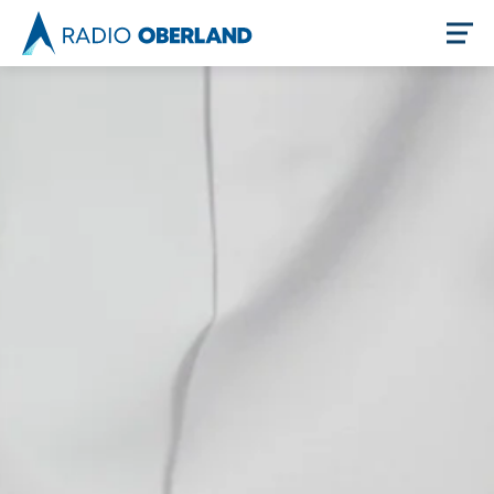
Jetzt live hören
Newsreader
Themen