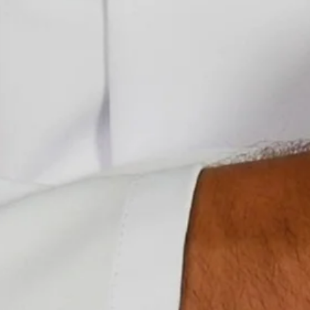
Stellenangebote
Unternehmen
Das geheime Geräusch
Wandern
Team
Fotobox
Programm
Handwerker
Amphibienschutz
Service
Nachgehört
Podcast
Newsletter