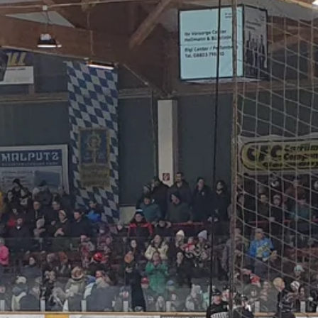
Stellenangebote
Unternehmen
Das geheime Geräusch
Wandern
Team
Fotobox
Programm
Handwerker
Amphibienschutz
Service
Nachgehört
Podcast
Newsletter
Zeit fürs Oberland