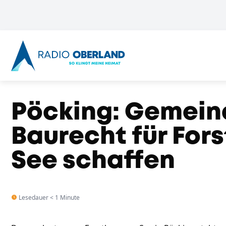
Pöcking: Gemeind
Baurecht für For
See schaffen
Lesedauer < 1 Minute