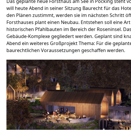
Das geplante neue Forsthaus am See in Pöcking steht v
will heute Abend in seiner Sitzung Baurecht für das Ho
den Plänen zustimmt, werden sie im nächsten Schritt öf
Forsthauses plant einen Neubau. Entstehen soll eine Ar
historischen Pfahlbauten im Bereich der Roseninsel. Das
Gebäude-Komplexe gegliedert werden. Geplant sind kn
Abend ein weiteres Großprojekt Thema: Für die geplante
baurechtlichen Voraussetzungen geschaffen werden.