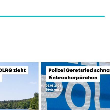
 DLRG zieht
Polizei Geretsried schn
Einbrecherpärchen
06.08.2026
Dietramszell