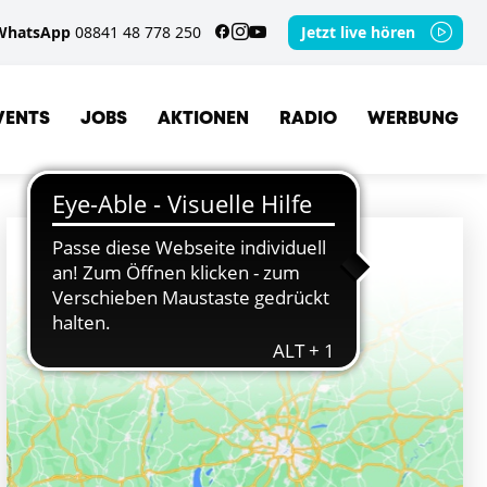
WhatsApp
08841 48 778 250
Jetzt live hören
VENTS
JOBS
AKTIONEN
RADIO
WERBUNG
ORTE
PÖCKING