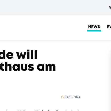
NEWS
E
e will
sthaus am
04.11.2024