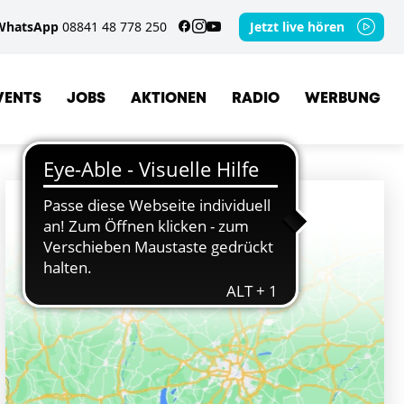
WhatsApp
08841 48 778 250
Jetzt live hören
VENTS
JOBS
AKTIONEN
RADIO
WERBUNG
ORTE
DIESSEN AM AMMERSEE