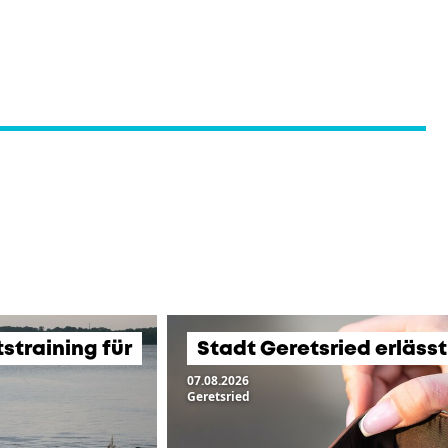
training für
Stadt Geretsried erläss
07.08.2026
Geretsried