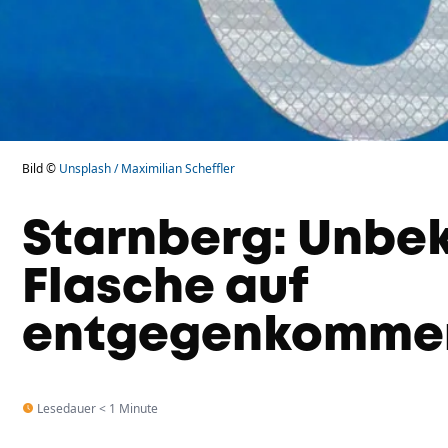
Bild ©
Unsplash / Maximilian Scheffler
Starnberg: Unbek
Flasche auf
entgegenkomme
Lesedauer < 1 Minute