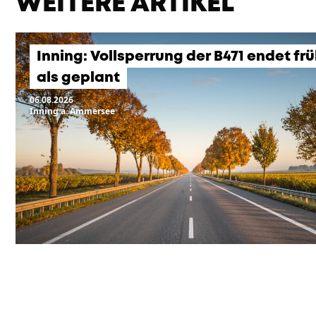
WEITERE ARTIKEL
Inning: Vollsperrung der B471 endet fr
als geplant
06.08.2026
Inning a. Ammersee
KOMMENDE VERANSTA