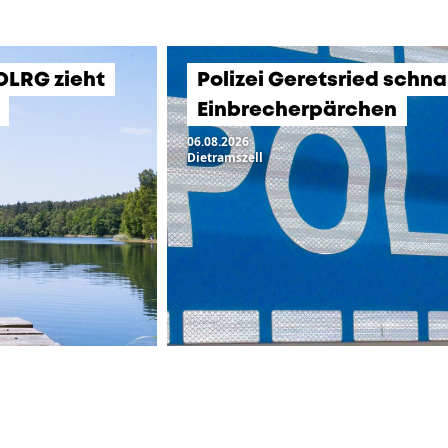
 DLRG zieht
Polizei Geretsried schn
Einbrecherpärchen
06.08.2026
Dietramszell
ZUR ÜBERSICHT