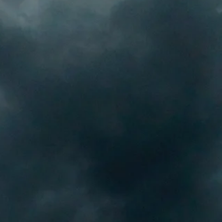
Stellenangebote
Unternehmen
Das geheime Geräusch
Wandern
Team
Fotobox
Programm
Handwerker
Amphibienschutz
Service
Nachgehört
Podcast
Newsletter
Zeit fürs Oberland