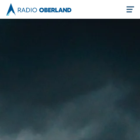
Jetzt live hören
Newsreader