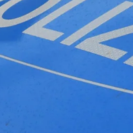
Stellenangebote
Unternehmen
Das geheime Geräusch
Wandern
Team
Fotobox
Programm
Handwerker
Amphibienschutz
Service
Nachgehört
Podcast
Newsletter