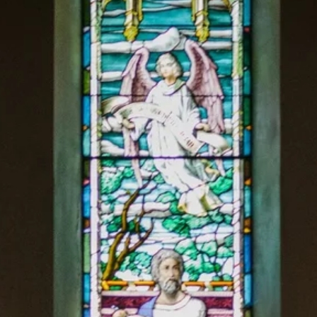
Stellenangebote
Unternehmen
Das geheime Geräusch
Wandern
Team
Fotobox
Programm
Handwerker
Amphibienschutz
Service
Nachgehört
Podcast
Newsletter
Zeit fürs Oberland