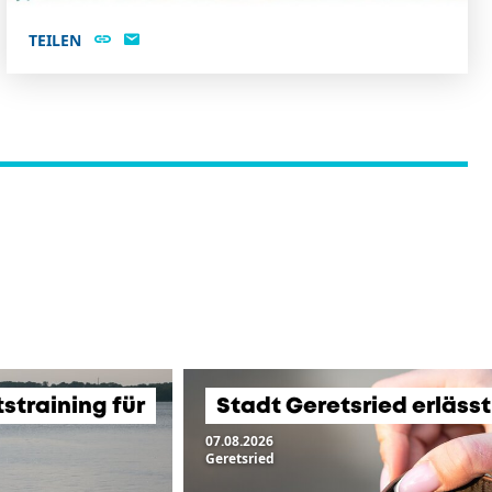
TEILEN
training für
Stadt Geretsried erläss
07.08.2026
Geretsried