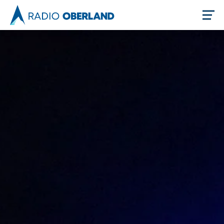
Jetzt live hören
Newsreader