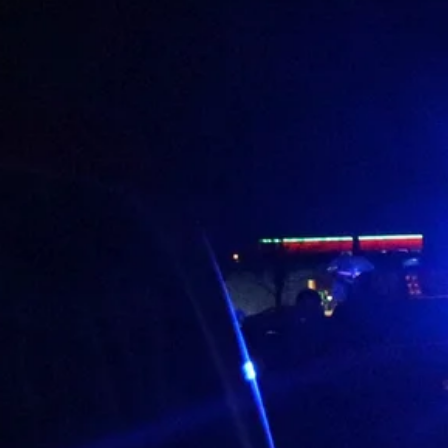
Stellenangebote
Unternehmen
Das geheime Geräusch
Wandern
Team
Fotobox
Programm
Handwerker
Amphibienschutz
Service
Nachgehört
Podcast
Newsletter
Zeit fürs Oberland