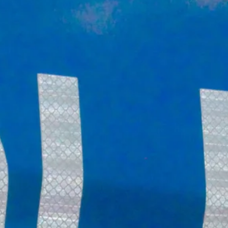
Stellenangebote
Unternehmen
Das geheime Geräusch
Wandern
Team
Fotobox
Programm
Handwerker
Amphibienschutz
Service
Nachgehört
Podcast
Newsletter
Zeit fürs Oberland