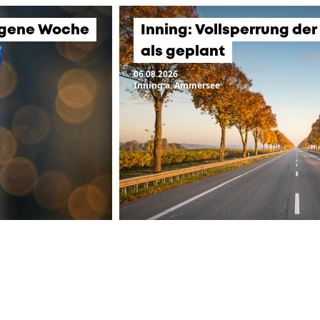
angene Woche
Inning: Vollsperrung der
als geplant
06.08.2026
Inning a. Ammersee
ZUR ÜBERSICHT