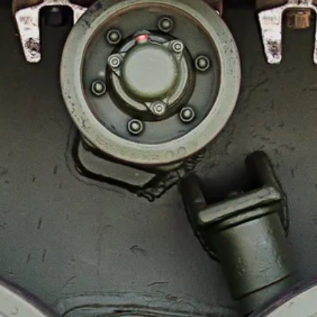
Stellenangebote
Unternehmen
Das geheime Geräusch
Wandern
Team
Fotobox
Programm
Handwerker
Amphibienschutz
Service
Nachgehört
Podcast
Newsletter
Zeit fürs Oberland