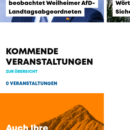
beobachtet Weilheimer AfD-
Wört
Landtagsabgeordneten
Sich
KOMMENDE
VERANSTALTUNGEN
ZUR ÜBERSICHT
0 VERANSTALTUNGEN
Auch Ihre