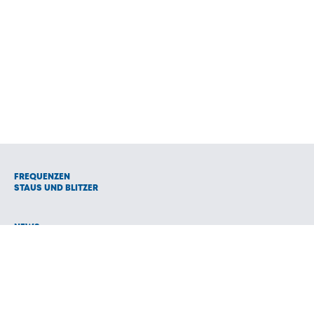
FREQUENZEN
STAUS UND BLITZER
NEWS
VERANSTALTUNGEN
TEAM
STELLENANGEBOTE
WERBUNG