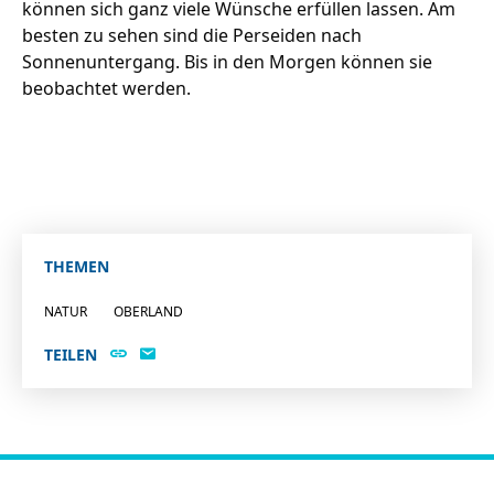
können sich ganz viele Wünsche erfüllen lassen. Am
besten zu sehen sind die Perseiden nach
Sonnenuntergang. Bis in den Morgen können sie
Stellenangebote
beobachtet werden.
Unternehmen
Das geheime Geräusch
Wandern
Team
Fotobox
Programm
Handwerker
THEMEN
Amphibienschutz
Service
NATUR
OBERLAND
Nachgehört
TEILEN
Podcast
Newsletter
Zeit fürs Oberland