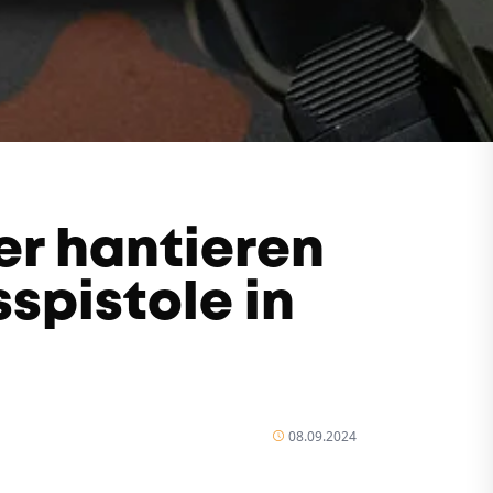
er hantieren
spistole in
08.09.2024