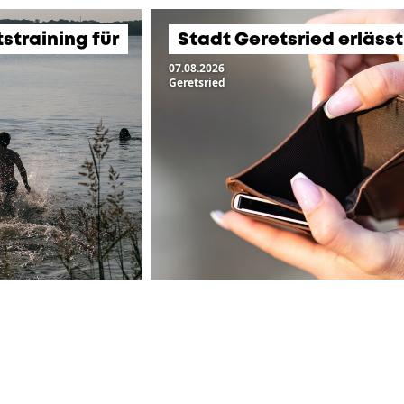
training für
Stadt Geretsried erläss
07.08.2026
Geretsried
ZUR ÜBERSICHT