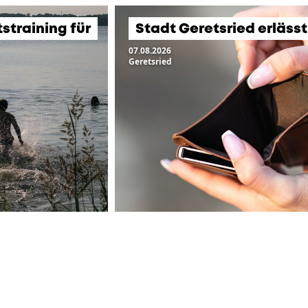
training für
Stadt Geretsried erläss
07.08.2026
Geretsried
ZUR ÜBERSICHT