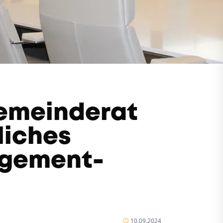
Gemeinderat
liches
gement-
10.09.2024