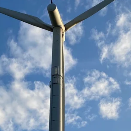
Stellenangebote
Unternehmen
Das geheime Geräusch
Wandern
Team
Fotobox
Programm
Handwerker
Amphibienschutz
Service
Nachgehört
Podcast
Newsletter
Zeit fürs Oberland