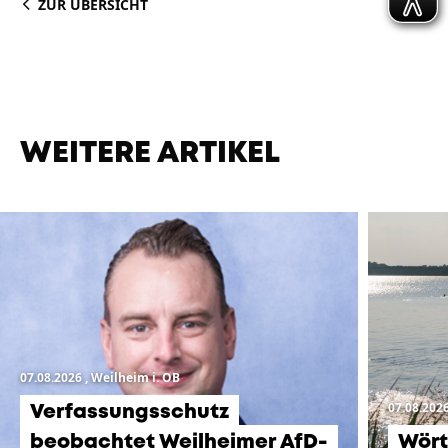
ZUR ÜBERSICHT
WEITERE ARTIKEL
07.08.2026
, Weilheim i. OB
07.08.202
Verfassungsschutz
beobachtet Weilheimer AfD-
Wört