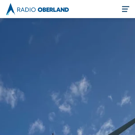
Jetzt live hören
Newsreader