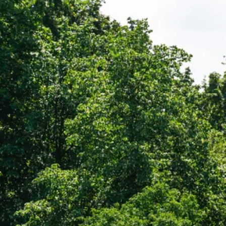
Stellenangebote
Unternehmen
Das geheime Geräusch
Wandern
Team
Fotobox
Programm
Handwerker
Amphibienschutz
Service
Nachgehört
Podcast
Newsletter
Zeit fürs Oberland