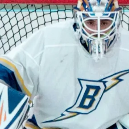
Stellenangebote
Unternehmen
Das geheime Geräusch
Wandern
Team
Fotobox
Programm
Handwerker
Amphibienschutz
Service
Nachgehört
Podcast
Newsletter
Zeit fürs Oberland