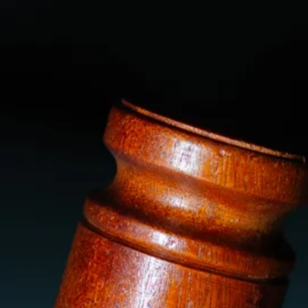
Stellenangebote
Unternehmen
Das geheime Geräusch
Wandern
Team
Fotobox
Programm
Handwerker
Amphibienschutz
Service
Nachgehört
Podcast
Newsletter
Zeit fürs Oberland