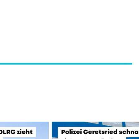
 DLRG zieht
Polizei Geretsried schn