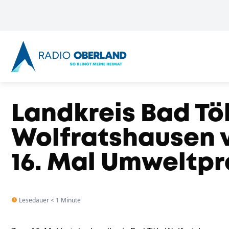
Landkreis Bad Tö
Wolfratshausen v
16. Mal Umweltpr
Lesedauer < 1 Minute