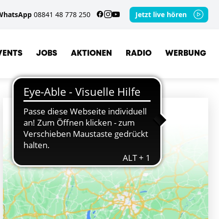
WhatsApp
08841 48 778 250
Jetzt live hören
VENTS
JOBS
AKTIONEN
RADIO
WERBUNG
ORTE
SCHLEHDORF
BENEDIKTBEUERN
BAD TÖLZ