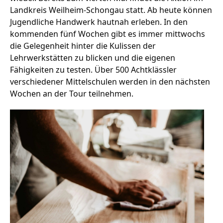
Landkreis Weilheim-Schongau statt. Ab heute können
Jugendliche Handwerk hautnah erleben. In den
kommenden fünf Wochen gibt es immer mittwochs
Stellenangebote
die Gelegenheit hinter die Kulissen der
Unternehmen
Lehrwerkstätten zu blicken und die eigenen
Das geheime Geräusch
Fähigkeiten zu testen. Über 500 Achtklässler
verschiedener Mittelschulen werden in den nächsten
Wandern
Team
Wochen an der Tour teilnehmen.
Fotobox
Programm
Handwerker
Amphibienschutz
Service
Nachgehört
Podcast
Newsletter
Zeit fürs Oberland