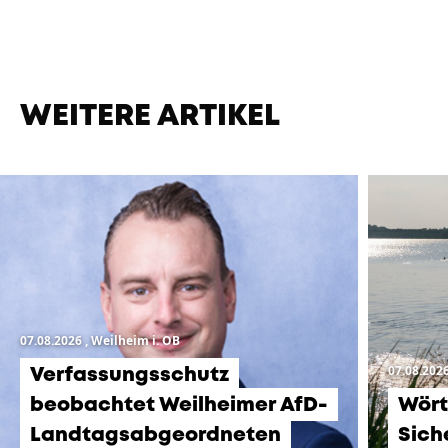
WEITERE ARTIKEL
07.08.2026
, Weilheim i. OB
07.08.202
Verfassungsschutz
beobachtet Weilheimer AfD-
Wört
Landtagsabgeordneten
Sich