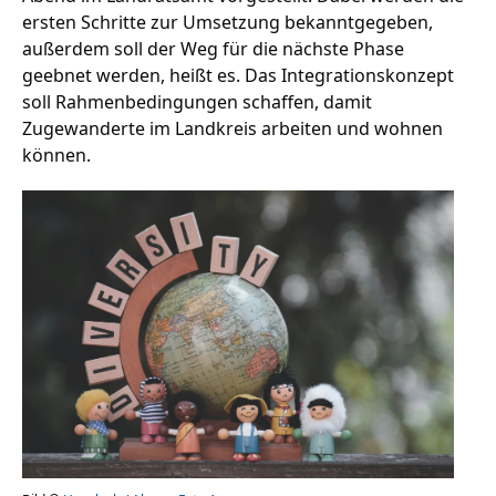
ersten Schritte zur Umsetzung bekanntgegeben,
außerdem soll der Weg für die nächste Phase
geebnet werden, heißt es. Das Integrationskonzept
Stellenangebote
soll Rahmenbedingungen schaffen, damit
Unternehmen
Zugewanderte im Landkreis arbeiten und wohnen
Das geheime Geräusch
können.
Wandern
Team
Fotobox
Programm
Handwerker
Amphibienschutz
Service
Nachgehört
Podcast
Newsletter
Zeit fürs Oberland