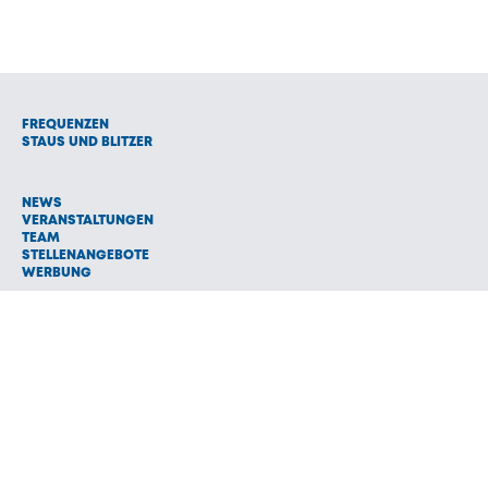
FREQUENZEN
STAUS UND BLITZER
NEWS
VERANSTALTUNGEN
TEAM
STELLENANGEBOTE
WERBUNG
© 1992 - 2026 Radio Oberland Programmanbieter GmbH & Co.
Vermarktungs KG
AGB
NETIQUETTE
IMPRESSUM
HAFTUNGSAUSSCHLUSS