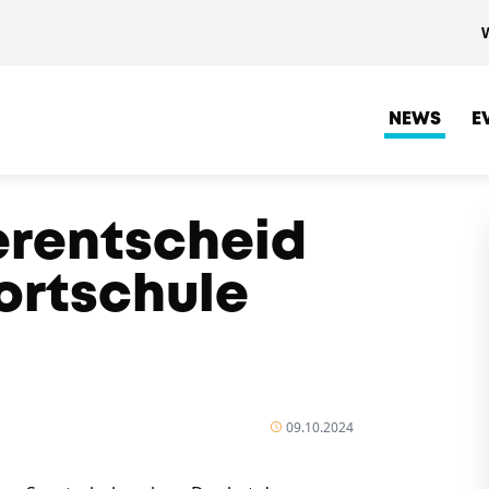
NEWS
E
erentscheid
ortschule
09.10.2024