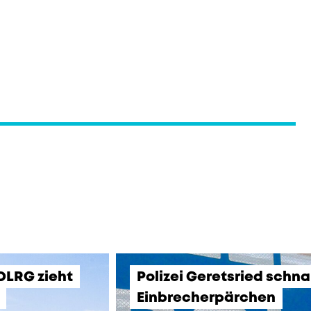
 DLRG zieht
Polizei Geretsried schn
Einbrecherpärchen