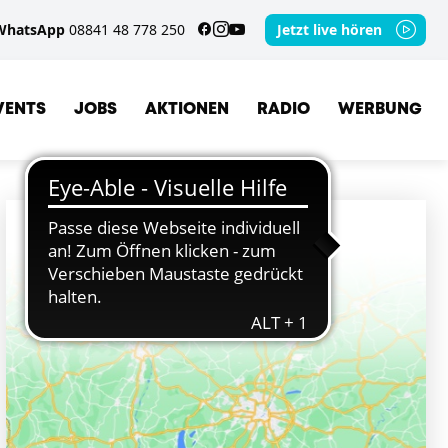
WhatsApp
08841 48 778 250
Jetzt live hören
VENTS
JOBS
AKTIONEN
RADIO
WERBUNG
ORTE
GERETSRIED