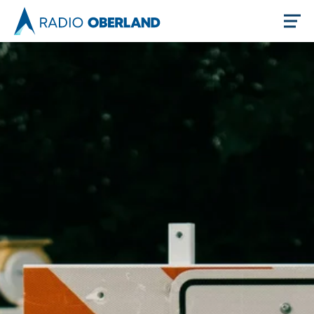
Jetzt live hören
Newsreader