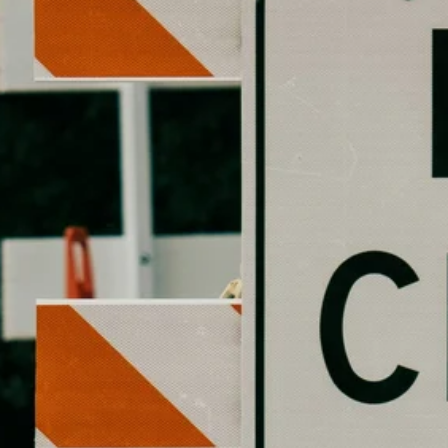
Stellenangebote
Unternehmen
Das geheime Geräusch
Wandern
Team
Fotobox
Programm
Handwerker
Amphibienschutz
Service
Nachgehört
Podcast
Newsletter
Zeit fürs Oberland