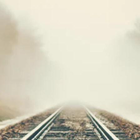
Stellenangebote
Unternehmen
Das geheime Geräusch
Wandern
Team
Fotobox
Programm
Handwerker
Amphibienschutz
Service
Nachgehört
Podcast
Newsletter
Zeit fürs Oberland