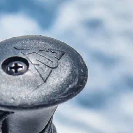
Stellenangebote
Unternehmen
Das geheime Geräusch
Wandern
Team
Fotobox
Programm
Handwerker
Amphibienschutz
Service
Nachgehört
Podcast
Newsletter
Zeit fürs Oberland