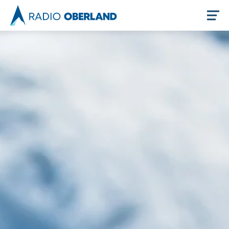
Jetzt live hören
Newsreader