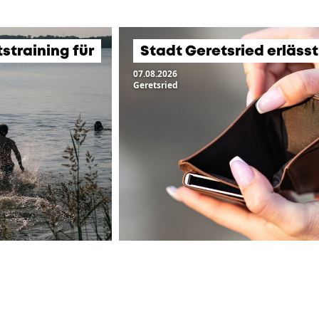
training für
Stadt Geretsried erläss
07.08.2026
Geretsried
ZUR ÜBERSICHT