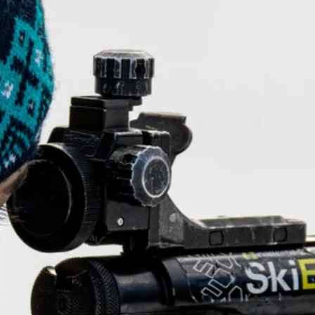
Stellenangebote
Unternehmen
Das geheime Geräusch
Wandern
Team
Fotobox
Programm
Handwerker
Amphibienschutz
Service
Nachgehört
Podcast
Newsletter
Zeit fürs Oberland