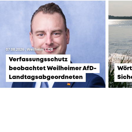
07.08.2026
, Weilheim i. OB
07.08.202
Verfassungsschutz
beobachtet Weilheimer AfD-
Wört
Landtagsabgeordneten
Sich
KOMMENDE
VERANSTALTUNGEN