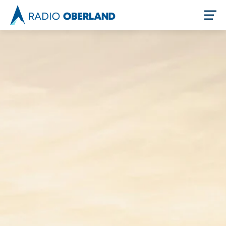
Jetzt live hören
Newsreader