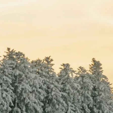
Stellenangebote
Unternehmen
Das geheime Geräusch
Wandern
Team
Fotobox
Programm
Handwerker
Amphibienschutz
Service
Nachgehört
Podcast
Newsletter
Zeit fürs Oberland