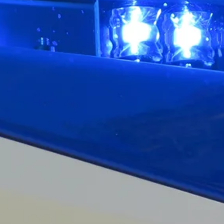
Stellenangebote
Unternehmen
Das geheime Geräusch
Wandern
Team
Fotobox
Programm
Handwerker
Amphibienschutz
Service
Nachgehört
Podcast
Newsletter