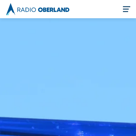
Jetzt live hören
Newsreader
Themen