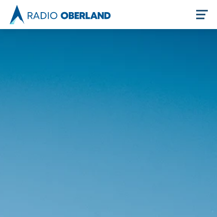
Jetzt live hören
Newsreader