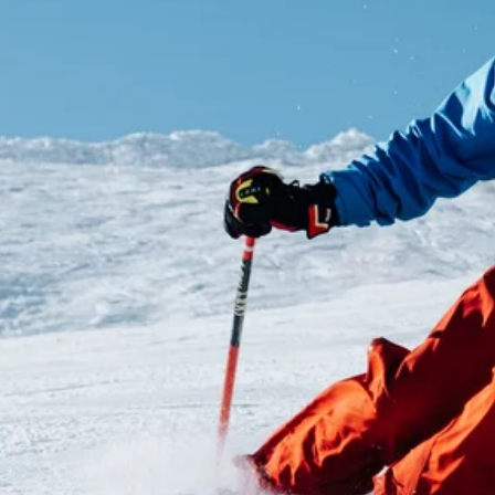
Stellenangebote
Unternehmen
Das geheime Geräusch
Wandern
Team
Fotobox
Programm
Handwerker
Amphibienschutz
Service
Nachgehört
Podcast
Newsletter
Zeit fürs Oberland