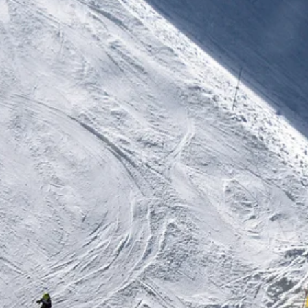
Stellenangebote
Unternehmen
Das geheime Geräusch
Wandern
Team
Fotobox
Programm
Handwerker
Amphibienschutz
Service
Nachgehört
Podcast
Newsletter
Zeit fürs Oberland