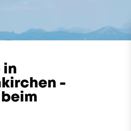
 in
kirchen -
h beim