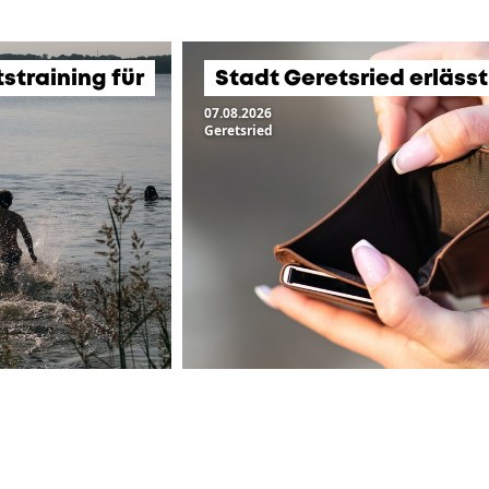
training für
Stadt Geretsried erläss
07.08.2026
Geretsried
ZUR ÜBERSICHT