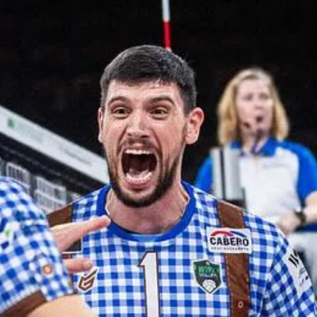
Stellenangebote
Unternehmen
Das geheime Geräusch
Wandern
Team
Fotobox
Programm
Handwerker
Amphibienschutz
Service
Nachgehört
Podcast
Newsletter
Zeit fürs Oberland