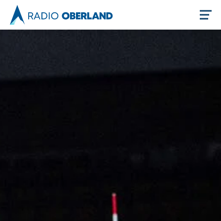
Jetzt live hören
Newsreader