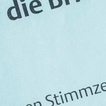
Stellenangebote
Unternehmen
Das geheime Geräusch
Wandern
Team
Fotobox
Programm
Handwerker
Amphibienschutz
Service
Nachgehört
Podcast
Newsletter
Zeit fürs Oberland