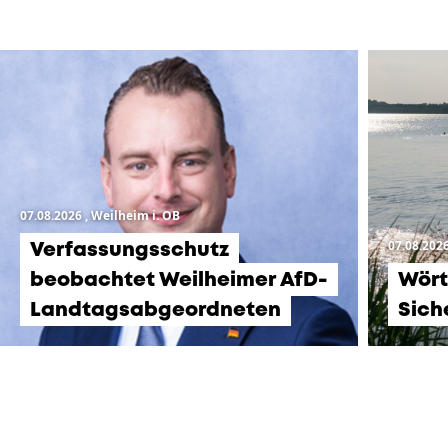
07.08.2026
, Weilheim i. OB
07.08.202
Verfassungsschutz
beobachtet Weilheimer AfD-
Wört
Landtagsabgeordneten
Sich
KOMMENDE