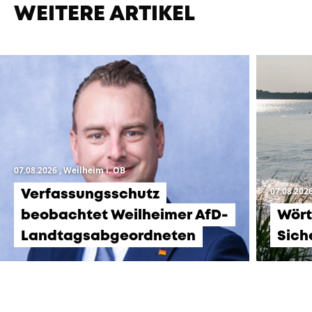
WEITERE ARTIKEL
07.08.2026
, Weilheim i. OB
07.08.202
Verfassungsschutz
beobachtet Weilheimer AfD-
Wört
Landtagsabgeordneten
Sich