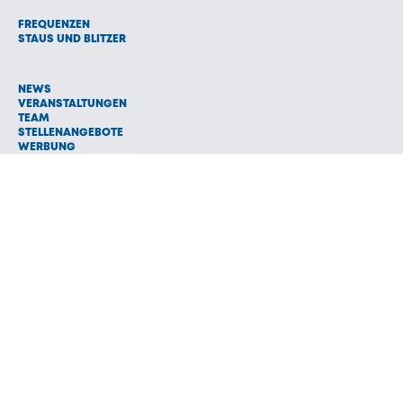
FREQUENZEN
STAUS UND BLITZER
NEWS
VERANSTALTUNGEN
TEAM
STELLENANGEBOTE
WERBUNG
© 1992 - 2026 Radio Oberland Programmanbieter GmbH & Co.
Vermarktungs KG
AGB
NETIQUETTE
IMPRESSUM
HAFTUNGSAUSSCHLUSS
DATENSCHUTZ
COOKIE EINSTELLUNGEN
NEWSLETTER