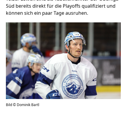
Süd bereits direkt für die Playoffs qualifiziert und
können sich ein paar Tage ausruhen.
Stellenangebote
Unternehmen
Das geheime Geräusch
Wandern
Team
Fotobox
Programm
Handwerker
Amphibienschutz
Service
Nachgehört
Podcast
Bild © Dominik Bartl
Newsletter
Zeit fürs Oberland