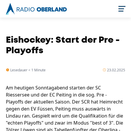
Jetzt live hören
Eishockey: Start der Pre -
Playoffs
Lesedauer < 1 Minute
23.02.2025
Am heutigen Sonntagabend starten der SC
Riessersee und der EC Peiting in die sog. Pre -
Newsreader
Playoffs der aktuellen Saison. Der SCR hat Heimrecht
gegen den EV Füssen, Peiting muss auswärts in
Lindau ran. Gespielt wird um die Qualifikation für die
"echten Playoffs" und zwar im Modus "best of 3". Die
Tölzer Löwen sind als Tabellenfünfter der Oberliga -