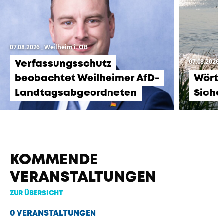
07.08.2026
, Weilheim i. OB
07.08.202
Verfassungsschutz
beobachtet Weilheimer AfD-
Wört
Landtagsabgeordneten
Sich
KOMMENDE
VERANSTALTUNGEN
ZUR ÜBERSICHT
0 VERANSTALTUNGEN