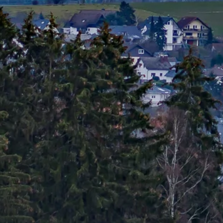
Stellenangebote
Unternehmen
Das geheime Geräusch
Wandern
Team
Fotobox
Programm
Handwerker
Amphibienschutz
Service
Nachgehört
Podcast
Newsletter