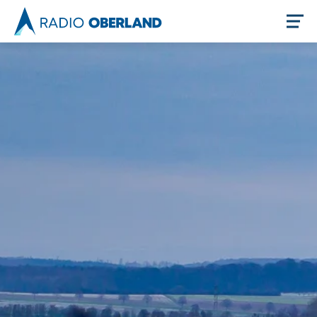
Jetzt live hören
Newsreader
Themen