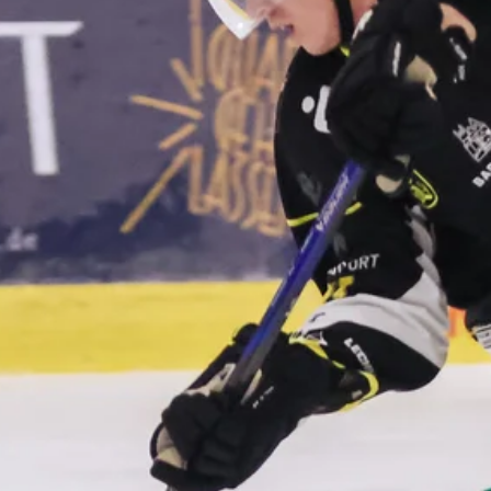
Stellenangebote
Unternehmen
Das geheime Geräusch
Wandern
Team
Fotobox
Programm
Handwerker
Amphibienschutz
Service
Nachgehört
Podcast
Newsletter
Zeit fürs Oberland