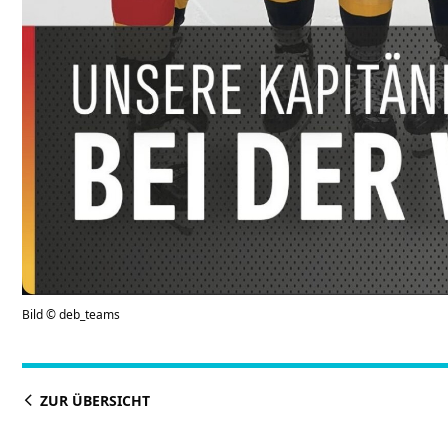
Bild © deb_teams
ZUR ÜBERSICHT