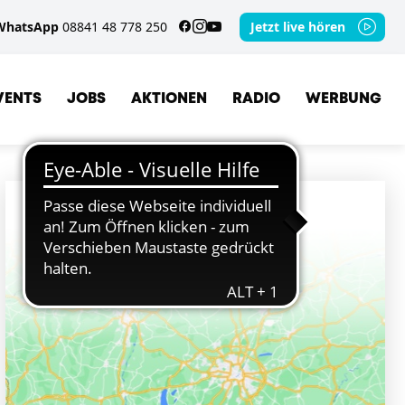
WhatsApp
08841 48 778 250
Jetzt live hören
VENTS
JOBS
AKTIONEN
RADIO
WERBUNG
ORTE
HOHENFURCH