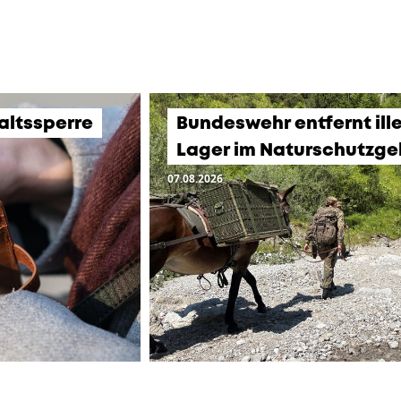
altssperre
Bundeswehr entfernt ill
Lager im Naturschutzge
07.08.2026