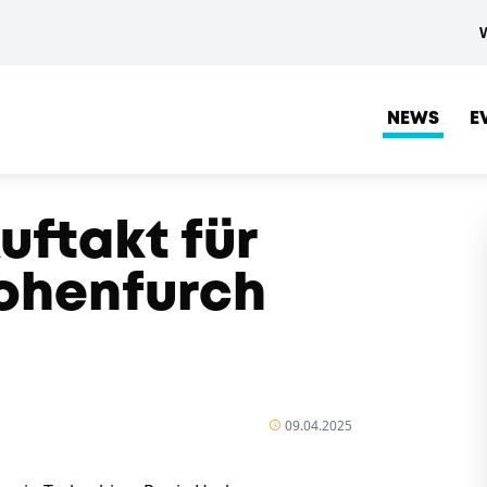
NEWS
E
ftakt für
Hohenfurch
09.04.2025